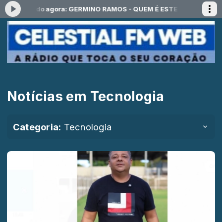
59 -
Tocando agora: GERMINO RAMOS - QUEM É ESTE HOMEM
Progra
Notícias em Tecnologia
Categoria:
Tecnologia